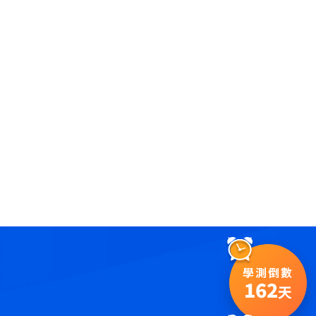
學測倒數
162
天