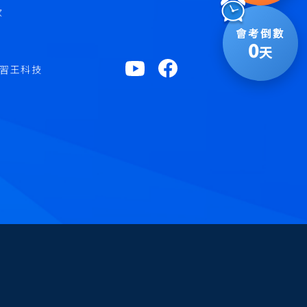
款
會考倒數
0
天
 學習王科技