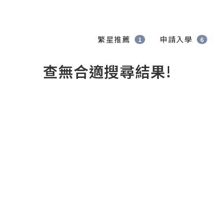
繁星推薦
申請入學
1
6
查無合適搜尋結果!