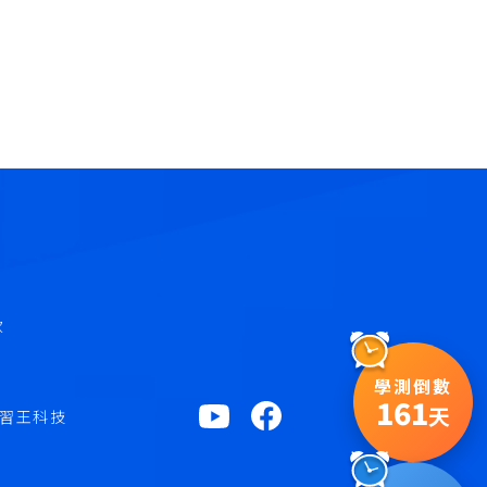
款
學測倒數
161
天
 學習王科技