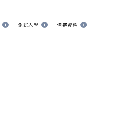
免試入學
備審資料
1
1
1