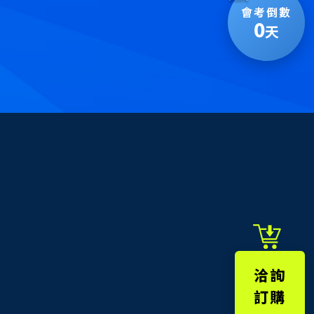
會考倒數
0
天
洽詢
訂購